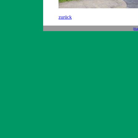
zurück
[Ha